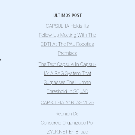
ÚLTIMOS POST
CAPSUL-IA Holds Its
Follow-Up Meeting With The
CDTI At The PAL Robotics
Premises
e
The Text Capsule In Capsul-
IA: A RAG System That
Surpasses The Human
Threshold In SQuAD
CAPSUL-IA At RTAS 2026
Reunión Del
Consorcio Organizado Por
ZYLK.NET En Bilbao