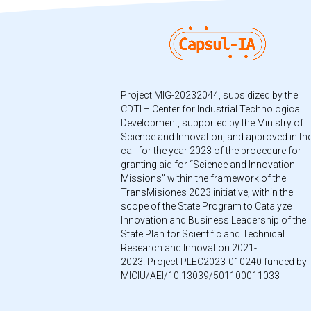
Project MIG-20232044, subsidized by the
CDTI – Center for Industrial Technological
Development, supported by the Ministry of
Science and Innovation, and approved in th
call for the year 2023 of the procedure for
granting aid for “Science and Innovation
Missions” within the framework of the
TransMisiones 2023 initiative, within the
scope of the State Program to Catalyze
Innovation and Business Leadership of the
State Plan for Scientific and Technical
Research and Innovation 2021-
2023. Project PLEC2023-010240 funded by
MICIU/AEI/10.13039/501100011033