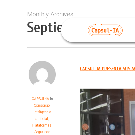
Skip
to
Monthly Archives
main
Septiembre 2025
content
CAPSUL-IA PRESENTA SUS A
CAPSUL-IA
In
Consorcio
,
Inteligencia
artificial
,
Plataformas
,
Seguridad