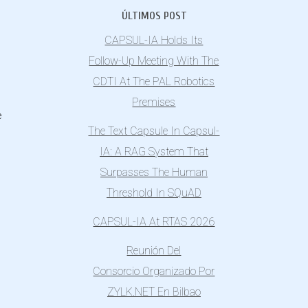
ÚLTIMOS POST
CAPSUL-IA Holds Its
Follow-Up Meeting With The
CDTI At The PAL Robotics
Premises
e
The Text Capsule In Capsul-
IA: A RAG System That
Surpasses The Human
Threshold In SQuAD
CAPSUL-IA At RTAS 2026
Reunión Del
Consorcio Organizado Por
ZYLK.NET En Bilbao