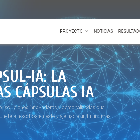
PROYECTO
NOTICIAS
RESULTAD
SUL-IA: LA
AS CÁPSULAS IA
er soluciones innovadoras y personalizadas que
 Únete a nosotros en este viaje hacia un futuro más