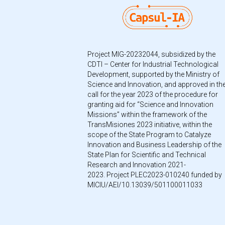
Project MIG-20232044, subsidized by the
CDTI – Center for Industrial Technological
Development, supported by the Ministry of
Science and Innovation, and approved in th
call for the year 2023 of the procedure for
granting aid for “Science and Innovation
Missions” within the framework of the
TransMisiones 2023 initiative, within the
scope of the State Program to Catalyze
Innovation and Business Leadership of the
State Plan for Scientific and Technical
Research and Innovation 2021-
2023. Project PLEC2023-010240 funded by
MICIU/AEI/10.13039/501100011033